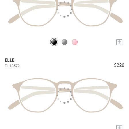
+
ELLE
$220
EL 13572
+