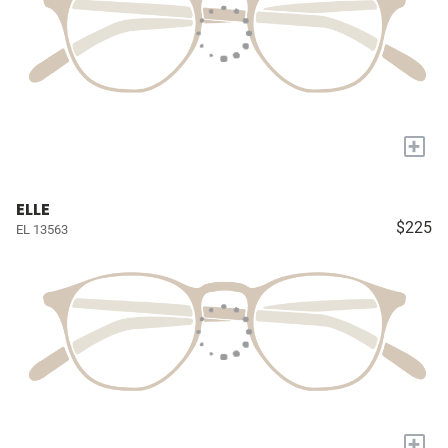
+
ELLE
$225
EL 13563
+