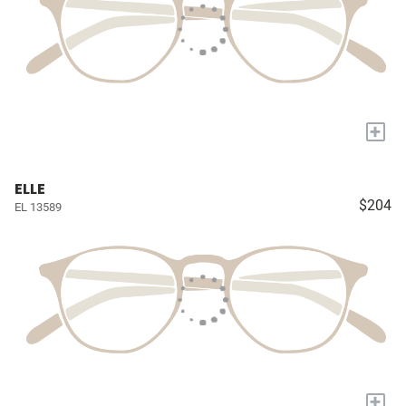
+
ELLE
$204
EL 13589
+