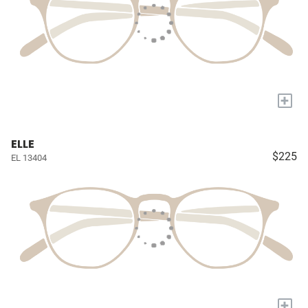
+
ELLE
$225
EL 13404
+