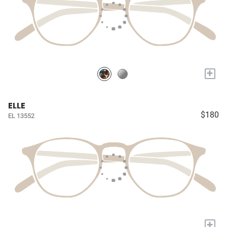
+
ELLE
$180
EL 13552
+