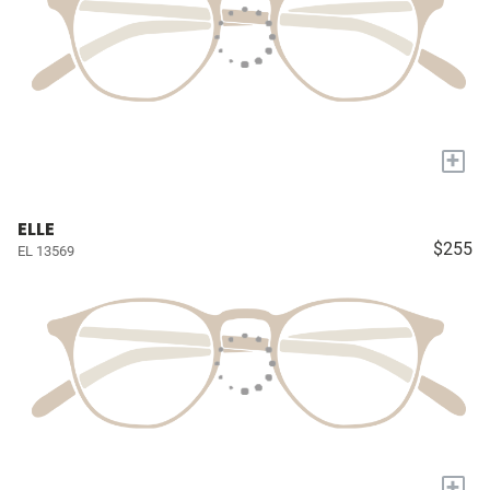
+
ELLE
$255
EL 13569
+