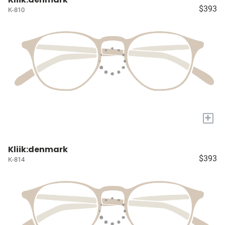
$393
K-810
+
Kliik:denmark
$393
K-814