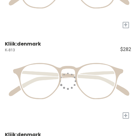
+
Kliik:denmark
$282
K-813
+
Kliik:denmark