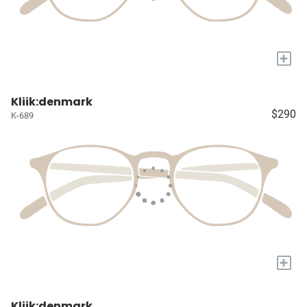
+
Kliik:denmark
$290
K-689
+
Kliik:denmark