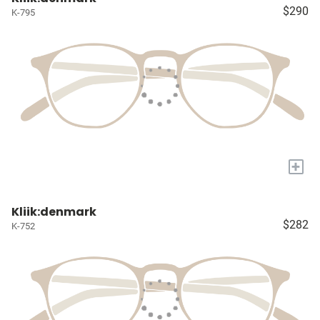
$290
K-795
+
Kliik:denmark
$282
K-752