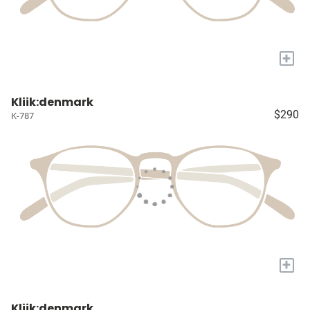
+
Kliik:denmark
$290
K-787
+
Kliik:denmark