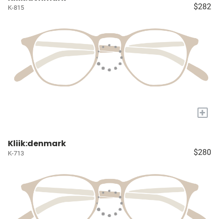
$282
K-815
+
Kliik:denmark
$280
K-713