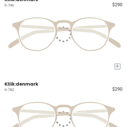
$290
K-746
+
Kliik:denmark
$290
K-782