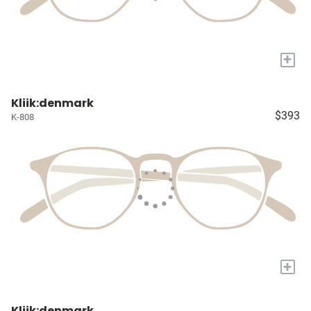
+
Kliik:denmark
$393
K-808
+
Kliik:denmark