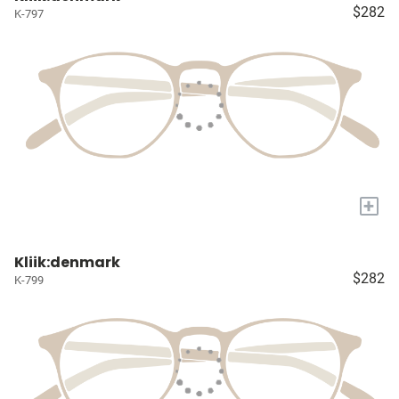
$282
K-797
+
Kliik:denmark
$282
K-799