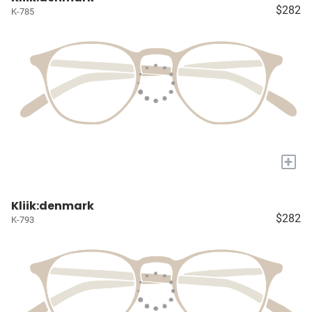
$282
K-785
+
Kliik:denmark
$282
K-793