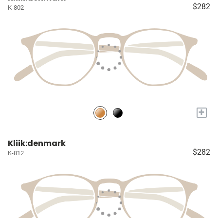
$282
K-802
+
Kliik:denmark
$282
K-812