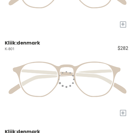
+
Kliik:denmark
$282
K-801
+
Kliik:denmark