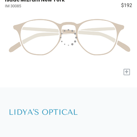
$192
IM 30085
+