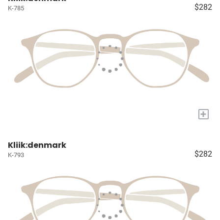
$282
K-785
+
Kliik:denmark
$282
K-793