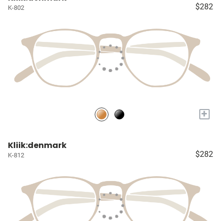
$282
K-802
+
Kliik:denmark
$282
K-812