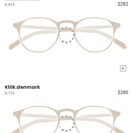
$282
K-815
+
Kliik:denmark
$280
K-713