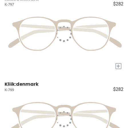
$282
K-797
+
Kliik:denmark
$282
K-799