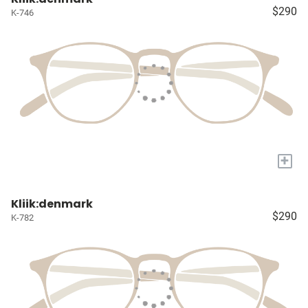
$290
K-746
+
Kliik:denmark
$290
K-782