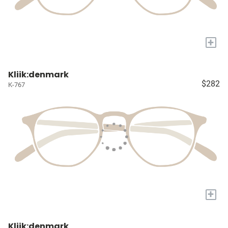
+
Kliik:denmark
$282
K-767
+
Kliik:denmark