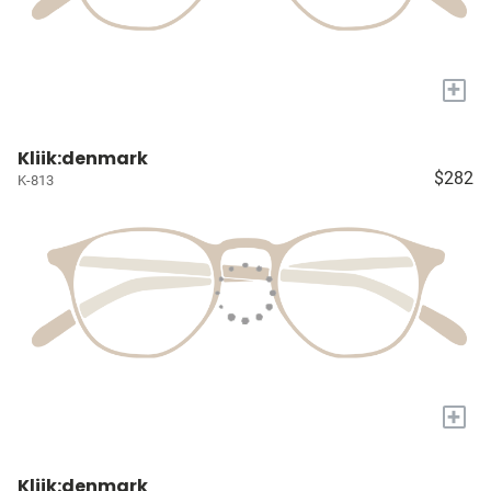
+
Kliik:denmark
$282
K-813
+
Kliik:denmark