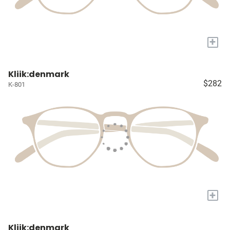
+
Kliik:denmark
$282
K-801
+
Kliik:denmark