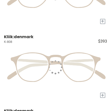
+
Kliik:denmark
$393
K-808
+
Kliik:denmark