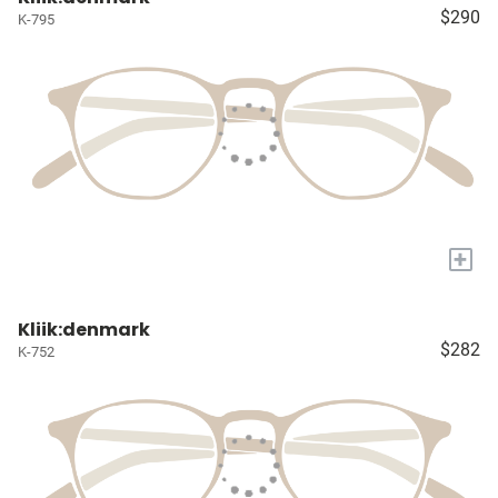
$290
K-795
+
Kliik:denmark
$282
K-752