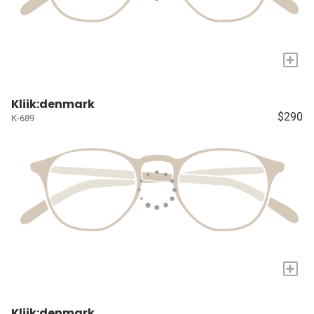
+
Kliik:denmark
$290
K-689
+
Kliik:denmark