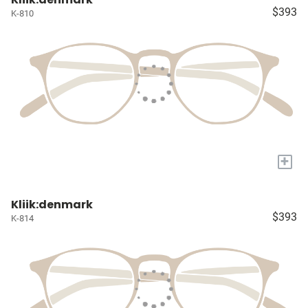
$393
K-810
+
Kliik:denmark
$393
K-814