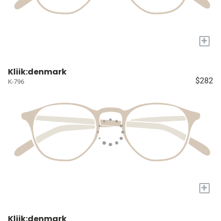
+
Kliik:denmark
$282
K-796
+
Kliik:denmark