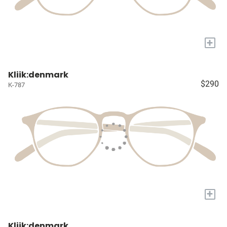
+
Kliik:denmark
$290
K-787
+
Kliik:denmark